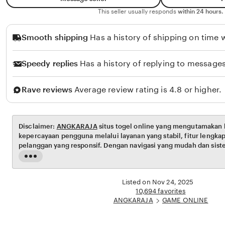
This seller usually responds
within 24 hours.
Smooth shipping
Has a history of shipping on time w
Speedy replies
Has a history of replying to messages
Rave reviews
Average review rating is 4.8 or higher.
Disclaimer:
ANGKARAJA
situs togel online yang mengutamakan
kepercayaan pengguna melalui layanan yang stabil, fitur lengka
pelanggan yang responsif. Dengan navigasi yang mudah dan siste
platform ini menghadirkan pengalaman akses yang nyaman dan t
Read
the
full
Listed on Nov 24, 2025
description
10,694 favorites
ANGKARAJA
GAME ONLINE