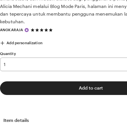
Alicia Mechani melalui Blog Mode Paris, halaman ini meny
dan tepercaya untuk membantu pengguna menemukan la
kebutuhan.
5
ANGKARAJA
out
of
Add personalization
5
stars
Quantity
Add to cart
Item details