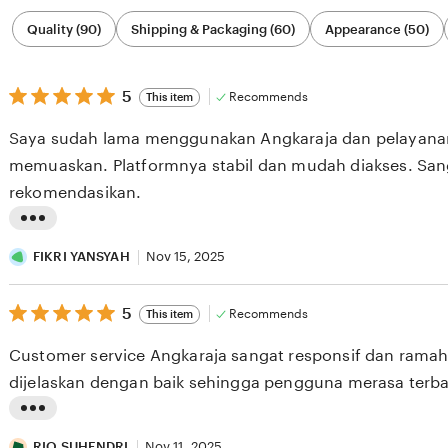
Filter
Quality (90)
Shipping & Packaging (60)
Appearance (50)
by
category
5
5
Recommends
This item
out
of
Saya sudah lama menggunakan Angkaraja dan pelayanan
5
stars
memuaskan. Platformnya stabil dan mudah diakses. San
rekomendasikan.
L
i
FIKRI YANSYAH
Nov 15, 2025
s
5
t
5
Recommends
This item
out
i
of
Customer service Angkaraja sangat responsif dan ramah
5
n
stars
dijelaskan dengan baik sehingga pengguna merasa terba
g
r
L
e
i
RIO SUHENDRI
Nov 11, 2025