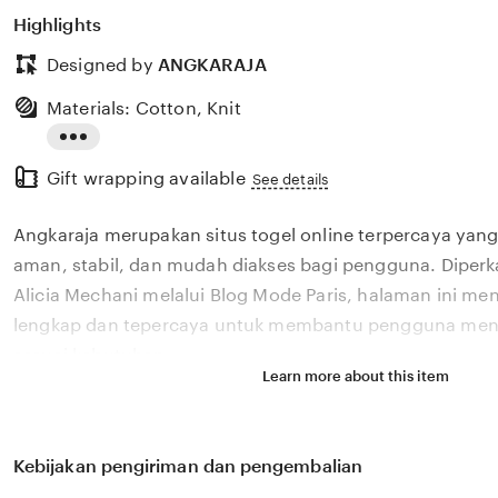
Highlights
Designed by
ANGKARAJA
Materials: Cotton, Knit
Read
Gift wrapping available
the
See details
full
Angkaraja merupakan situs togel online terpercaya ya
description
aman, stabil, dan mudah diakses bagi pengguna. Diperk
Alicia Mechani melalui Blog Mode Paris, halaman ini men
lengkap dan tepercaya untuk membantu pengguna me
sesuai kebutuhan.
Learn more about this item
Kebijakan pengiriman dan pengembalian