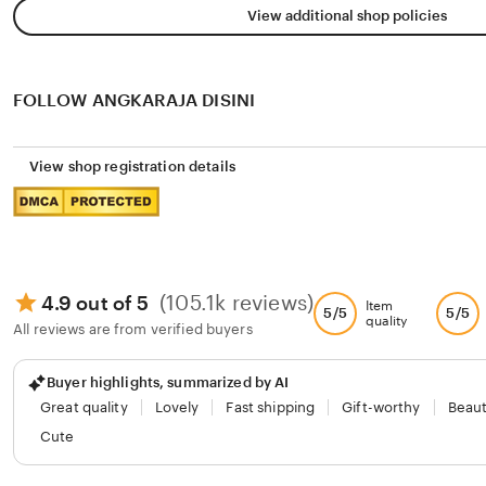
View additional shop policies
FOLLOW ANGKARAJA DISINI
View shop registration details
(105.1k reviews)
4.9 out of 5
Item
5/5
5/5
quality
All reviews are from verified buyers
Buyer highlights, summarized by AI
Great quality
Lovely
Fast shipping
Gift-worthy
Beaut
Cute