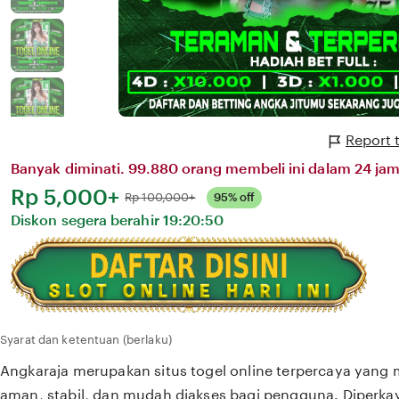
Report 
Banyak diminati. 99.880 orang membeli ini dalam 24 jam 
Harga:
Rp 5,000+
Normal:
Rp 100,000+
95% off
Diskon segera berahir
19:20:50
Syarat dan ketentuan (berlaku)
Angkaraja merupakan situs togel online terpercaya yang
aman, stabil, dan mudah diakses bagi pengguna. Diperkay