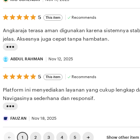
v
s
i
5
t
5
Recommends
This item
out
e
i
of
Angkaraja terasa aman digunakan karena sistemnya stab
5
w
n
stars
jelas. Aksesnya juga cepat tanpa hambatan.
b
g
y
r
L
F
e
i
ABDUL RAHMAN
Nov 12, 2025
I
v
s
K
i
5
t
5
Recommends
This item
out
R
e
i
of
Platform ini menyediakan layanan yang cukup lengkap 
5
I
w
n
stars
Navigasinya sederhana dan responsif.
Y
b
g
A
y
r
L
N
R
e
i
FAUZAN
Nov 18, 2025
S
I
v
s
Y
O
i
t
Previous
Next
2
3
4
5
Show other ite
1
page
page