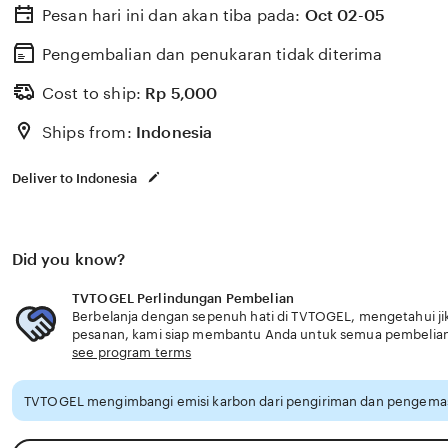
Pesan hari ini dan akan tiba pada:
Oct 02-05
Pengembalian dan penukaran tidak diterima
Cost to ship:
Rp
5,000
Ships from:
Indonesia
Deliver to Indonesia
Did you know?
TVTOGEL Perlindungan Pembelian
Berbelanja dengan sepenuh hati di TVTOGEL, mengetahui jik
pesanan, kami siap membantu Anda untuk semua pembelia
see program terms
TVTOGEL mengimbangi emisi karbon dari pengiriman dan pengemas