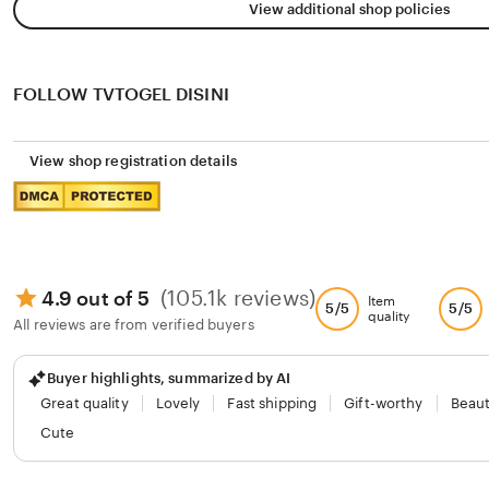
View additional shop policies
FOLLOW TVTOGEL DISINI
View shop registration details
(105.1k reviews)
4.9 out of 5
Item
5/5
5/5
quality
All reviews are from verified buyers
Buyer highlights, summarized by AI
Great quality
Lovely
Fast shipping
Gift-worthy
Beaut
Cute