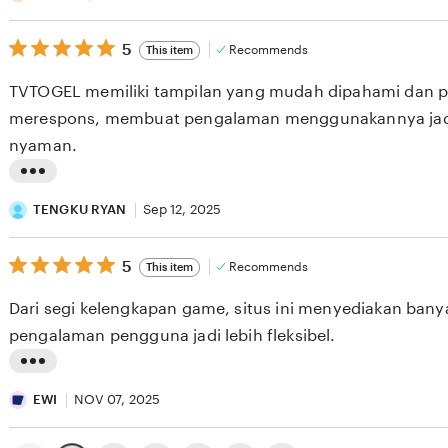
v
s
i
5
t
5
Recommends
This item
out
e
i
of
TVTOGEL memiliki tampilan yang mudah dipahami dan 
5
w
n
stars
merespons, membuat pengalaman menggunakannya jadi 
b
g
nyaman.
y
r
R
e
L
A
v
i
TENGKU RYAN
Sep 12, 2025
F
i
s
L
e
5
t
5
Recommends
This item
out
Y
w
i
of
Dari segi kelengkapan game, situs ini menyediakan bany
5
M
b
n
stars
pengalaman pengguna jadi lebih fleksibel.
A
y
g
U
A
r
L
L
G
e
i
EWI
NOV 07, 2025
A
U
v
s