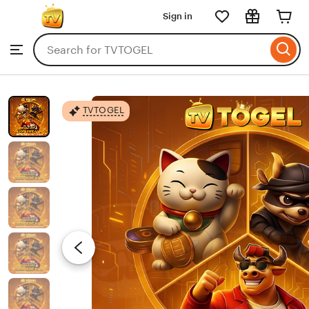
TVTOGEL
Sign in
Skip
to
Search
Browse
ontent
for
items
or
shops
TVTOGEL