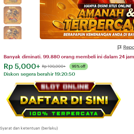
Repo
Banyak diminati. 99.880 orang membeli ini dalam 24 jam 
Harga:
Rp 5,000+
Normal:
Rp 100,000+
95% off
Diskon segera berahir
19:20:50
Syarat dan ketentuan (berlaku)