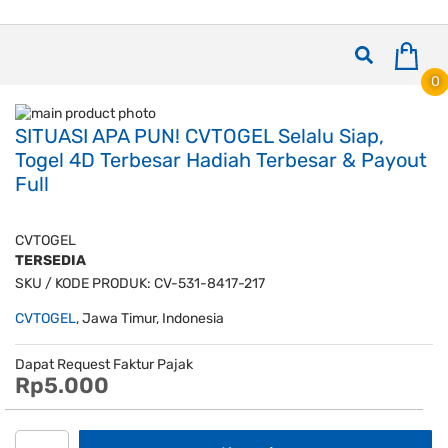
SKIP
TO
CARI
CONTENT
0
Skip
to
Skip
SITUASI APA PUN! CVTOGEL Selalu Siap,
the
to
Togel 4D Terbesar Hadiah Terbesar & Payout
end
the
Full
of
beginning
the
of
images
the
CVTOGEL
gallery
images
TERSEDIA
gallery
SKU / KODE PRODUK: CV-531-8417-217
CVTOGEL
, Jawa Timur, Indonesia
Dapat Request Faktur Pajak
Rp5.000