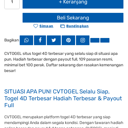
+ Keranjang
Beli Sekarang
Simpan
Bandingkan
Bagikan
CVTOGEL situs togel 4D terbesar yang selalu siap di situasi apa
pun. Hadiah terbesar dengan payout full, 109 pasaran resmi,
minimal bet 100 perak. Daftar sekarang dan rasakan kemenangan
besar!
SITUASI APA PUN! CVTOGEL Selalu Siap,
Togel 4D Terbesar Hadiah Terbesar & Payout
Full
CVTOGEL merupakan platform togel 4D terbesar yang siap
mendampingi Anda dalam segala kondisi. Dengan tawaran hadiah