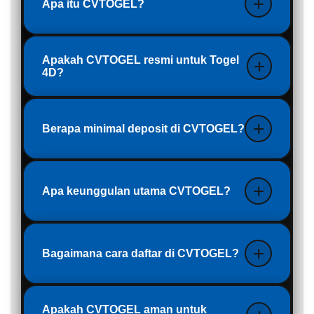
Apa itu CVTOGEL?
CVTOGEL adalah situs togel 4D terbesar
Apakah CVTOGEL resmi untuk Togel
yang selalu siap melayani di situasi apa pun,
4D?
menyediakan 109 pasaran resmi dengan
Ya, CVTOGEL merupakan situs togel 4D
hadiah terbesar dan payout full tanpa
Berapa minimal deposit di CVTOGEL?
terbesar dan resmi dengan hasil keluaran
potongan.
akurat. Pemain bisa memasang 4D, 3D, 2D,
Modal sangat minim hanya Rp5.000 saja.
colok bebas dan berbagai taruhan menarik
Apa keunggulan utama CVTOGEL?
Cocok untuk semua kalangan yang ingin
lainnya dengan peluang menang tinggi.
bermain togel 4D di situs terbesar tanpa harus
CVTOGEL menawarkan 109 pasaran resmi,
mengeluarkan modal besar.
Bagaimana cara daftar di CVTOGEL?
hadiah terbesar dengan payout full, transaksi
cepat, bonus melimpah, dan peluang maxwin
Daftar di CVTOGEL sangat mudah dan cepat.
yang tinggi di segala situasi.
Apakah CVTOGEL aman untuk