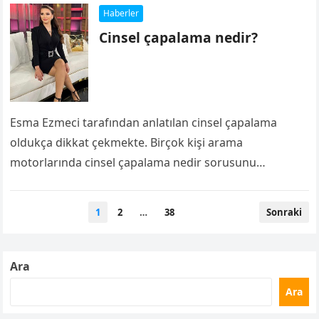
Haberler
Cinsel çapalama nedir?
Esma Ezmeci tarafından anlatılan cinsel çapalama
oldukça dikkat çekmekte. Birçok kişi arama
motorlarında cinsel çapalama nedir sorusunu
araştırıyor. İşte detaylar… Cinsel çapalama nedir?
Çapalama, duyuları harekete geçirme…
Yazı
1
2
…
38
Sonraki
gezinmesi
Ara
Ara