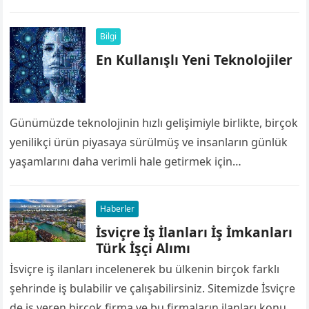
edinmek için 5400 prim günü için ödenecek miktarı…
Bilgi
En Kullanışlı Yeni Teknolojiler
Günümüzde teknolojinin hızlı gelişimiyle birlikte, birçok
yenilikçi ürün piyasaya sürülmüş ve insanların günlük
yaşamlarını daha verimli hale getirmek için
tasarlanmıştır. Bu ürünler arasında akıllı saatler de
önemli…
Haberler
İsviçre İş İlanları İş İmkanları
Türk İşçi Alımı
İsviçre iş ilanları incelenerek bu ülkenin birçok farklı
şehrinde iş bulabilir ve çalışabilirsiniz. Sitemizde İsviçre
de iş veren birçok firma ve bu firmaların ilanları konu