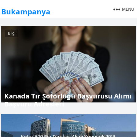
MENU
Bukampanya
Bilgi
Kanada Tır Şoförlüğü Başvurusu Alımı
Başvuru Adresleri