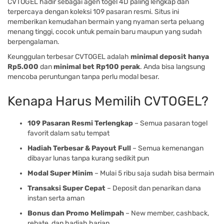
CVTOGEL hadir sebagai agen togel 4D paling lengkap dan
terpercaya dengan koleksi 109 pasaran resmi. Situs ini
memberikan kemudahan bermain yang nyaman serta peluang
menang tinggi, cocok untuk pemain baru maupun yang sudah
berpengalaman.
Keunggulan terbesar CVTOGEL adalah
minimal deposit hanya
Rp5.000
dan
minimal bet Rp100 perak
. Anda bisa langsung
mencoba peruntungan tanpa perlu modal besar.
Kenapa Harus Memilih CVTOGEL?
109 Pasaran Resmi Terlengkap
– Semua pasaran togel
favorit dalam satu tempat
Hadiah Terbesar & Payout Full
– Semua kemenangan
dibayar lunas tanpa kurang sedikit pun
Modal Super Minim
– Mulai 5 ribu saja sudah bisa bermain
Transaksi Super Cepat
– Deposit dan penarikan dana
instan serta aman
Bonus dan Promo Melimpah
– New member, cashback,
rebate, dan hadiah harian