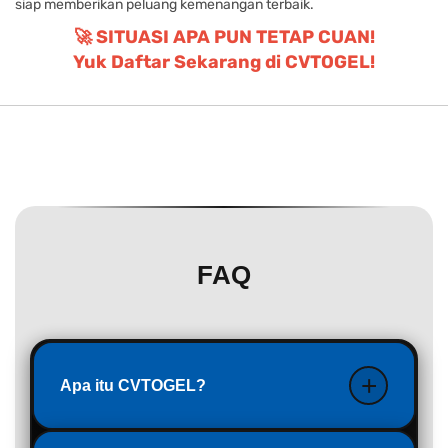
siap memberikan peluang kemenangan terbaik.
🚀 SITUASI APA PUN TETAP CUAN!
Yuk Daftar Sekarang di CVTOGEL!
FAQ
Apa itu CVTOGEL?
CVTOGEL adalah situs togel 4D terbesar