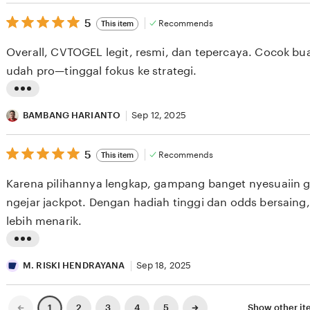
v
s
i
5
t
5
Recommends
This item
out
e
i
of
Overall, CVTOGEL legit, resmi, dan tepercaya. Cocok b
5
w
n
stars
udah pro—tinggal fokus ke strategi.
b
g
y
r
L
A
e
i
BAMBANG HARIANTO
Sep 12, 2025
R
v
s
D
i
5
t
5
Recommends
This item
out
I
e
i
of
Karena pilihannya lengkap, gampang banget nyesuaiin ga
5
P
w
n
stars
ngejar jackpot. Dengan hadiah tinggi dan odds bersaing,
R
b
g
lebih menarik.
A
y
r
T
S
e
L
A
H
v
i
M. RISKI HENDRAYANA
Sep 18, 2025
M
A
i
s
A
I
e
t
Previous
Next
2
3
4
5
Show other i
1