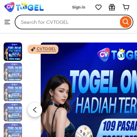
CVTOGEL
Sign in
Skip
to
Search
Browse
ontent
for
items
or
shops
CVTOGEL