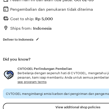
Pengembalian dan penukaran tidak diterima
Cost to ship:
Rp
5,000
Ships from:
Indonesia
Deliver to Indonesia
Did you know?
CVTOGEL Perlindungan Pembelian
Berbelanja dengan sepenuh hati di CVTOGEL, mengetahui jik
pesanan, kami siap membantu Anda untuk semua pembelia
see program terms
CVTOGEL mengimbangi emisi karbon dari pengiriman dan pengemas
View additional shop policies