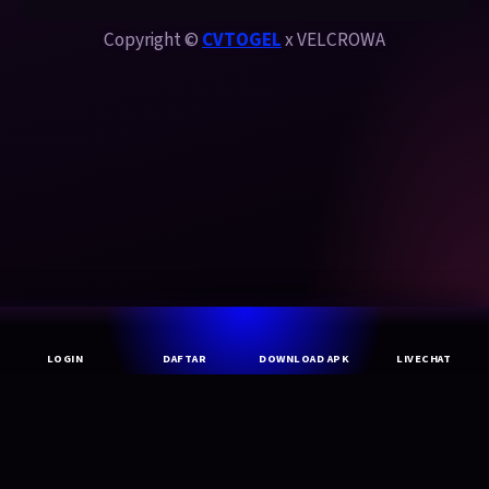
Copyright ©
CVTOGEL
x VELCROWA
LOGIN
DAFTAR
DOWNLOAD APK
LIVECHAT
INFORMASI CVTOGEL
Min. Deposit
Rp 5.000