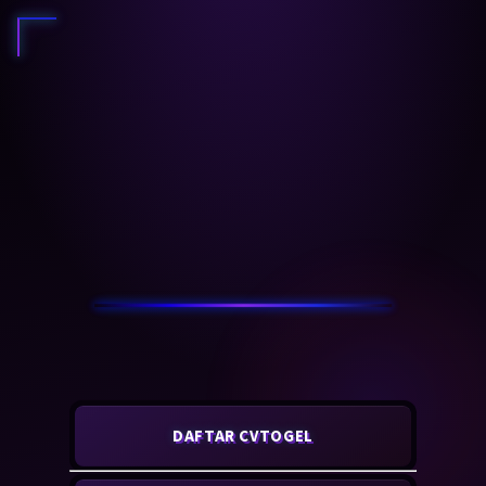
DAFTAR CVTOGEL