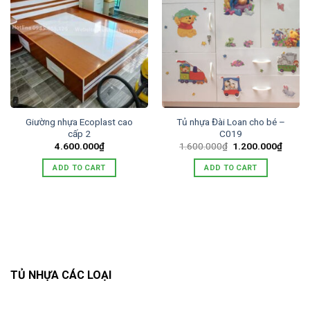
Giường nhựa Ecoplast cao
Tủ nhựa Đài Loan cho bé –
cấp 2
C019
Original
Curren
4.600.000
₫
1.600.000
₫
1.200.000
₫
price
price
was:
is:
ADD TO CART
ADD TO CART
1.600.000₫.
1.200.
TỦ NHỰA CÁC LOẠI