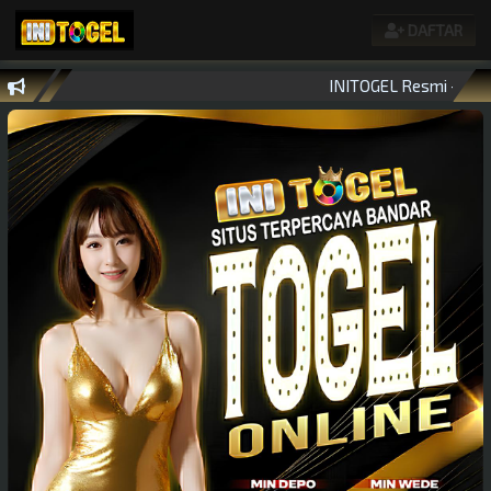
DAFTAR
INITOGEL Resmi – Daft