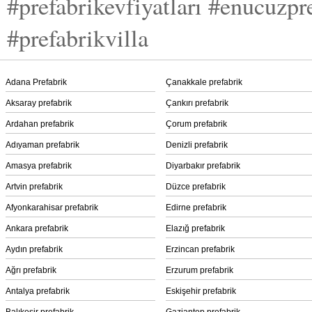
#prefabrikevfiyatları #enucuzpre
#prefabrikvilla
Adana Prefabrik
Çanakkale prefabrik
Aksaray prefabrik
Çankırı prefabrik
Ardahan prefabrik
Çorum prefabrik
Adıyaman prefabrik
Denizli prefabrik
Amasya prefabrik
Diyarbakır prefabrik
Artvin prefabrik
Düzce prefabrik
Afyonkarahisar prefabrik
Edirne prefabrik
Ankara prefabrik
Elazığ prefabrik
Aydın prefabrik
Erzincan prefabrik
Ağrı prefabrik
Erzurum prefabrik
Antalya prefabrik
Eskişehir prefabrik