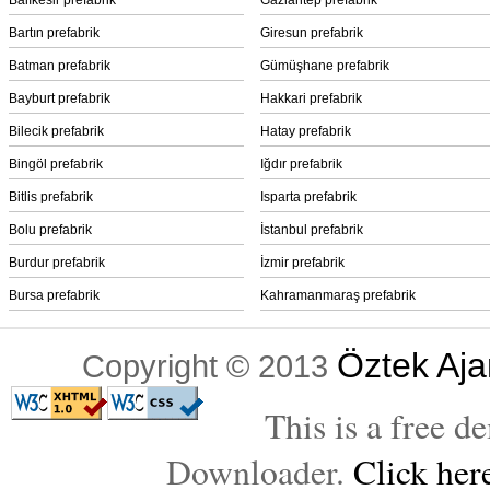
Balıkesir prefabrik
Gaziantep prefabrik
Bartın prefabrik
Giresun prefabrik
Batman prefabrik
Gümüşhane prefabrik
Bayburt prefabrik
Hakkari prefabrik
Bilecik prefabrik
Hatay prefabrik
Bingöl prefabrik
Iğdır prefabrik
Bitlis prefabrik
Isparta prefabrik
Bolu prefabrik
İstanbul prefabrik
Burdur prefabrik
İzmir prefabrik
Bursa prefabrik
Kahramanmaraş prefabrik
Öztek Aja
Copyright © 2013
This is a free 
Downloader.
Click her