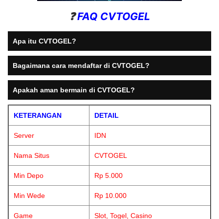
❓
FAQ CVTOGEL
Apa itu CVTOGEL?
Bagaimana cara mendaftar di CVTOGEL?
Apakah aman bermain di CVTOGEL?
KETERANGAN
DETAIL
Server
IDN
Nama Situs
CVTOGEL
Min Depo
Rp 5.000
Min Wede
Rp 10.000
Game
Slot, Togel, Casino