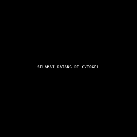
SELAMAT DATANG DI CVTOGEL