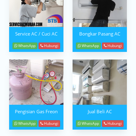
Service AC / Cuci AC
Bongkar Pasang AC
WhatsApp
Hubungi
WhatsApp
Hubungi
Pengisian Gas Freon
Jual Beli AC
WhatsApp
Hubungi
WhatsApp
Hubungi