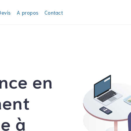
Devis
A propos
Contact
ance en
ment
e à