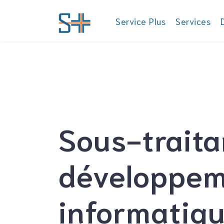
(current)
Service Plus
Services
Sous-trait
développe
informatiqu