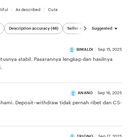
tiful
As described
Cute
Suggested
Description accuracy (48)
Seller service (19)
Sizing & Fit (1
BIMALDI
Sep 15, 2025
itusnya stabil. Pasarannya lengkap dan hasilnya
.
ANANG
Sep 16, 2025
hami. Deposit–withdraw tidak pernah ribet dan CS-
TRIONO
Sep 17, 2025