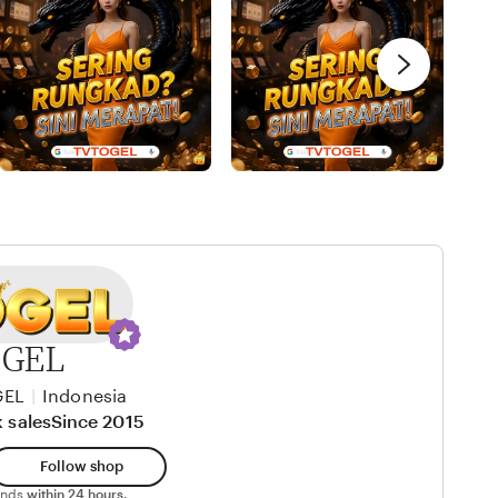
OGEL
GEL
|
Indonesia
 sales
Since 2015
Follow shop
ponds
within 24 hours.