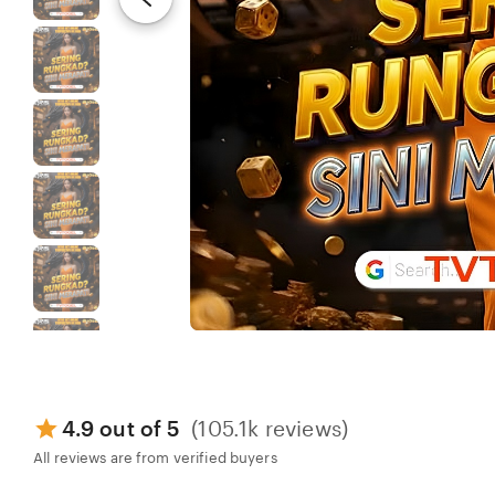
4.9 out of 5
(105.1k reviews)
All reviews are from verified buyers