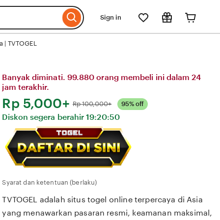
Sign in
ia | TVTOGEL
Banyak diminati. 99.880 orang membeli ini dalam 24
jam terakhir.
Harga:
Rp 5,000+
Normal:
Rp 100,000+
95% off
Diskon segera berahir
19:20:50
Syarat dan ketentuan (berlaku)
TVTOGEL adalah situs togel online terpercaya di Asia
yang menawarkan pasaran resmi, keamanan maksimal,