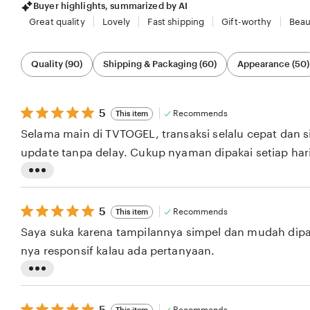
Buyer highlights, summarized by AI
Great quality
Lovely
Fast shipping
Gift-worthy
Beau
Filter
Quality (90)
Shipping & Packaging (60)
Appearance (50)
by
category
5
5
Recommends
This item
out
Selama main di TVTOGEL, transaksi selalu cepat dan s
of
5
update tanpa delay. Cukup nyaman dipakai setiap hari
stars
L
i
5
5
Recommends
This item
s
out
Saya suka karena tampilannya simpel dan mudah dipa
of
t
5
nya responsif kalau ada pertanyaan.
i
stars
n
L
g
i
5
r
5
Recommends
This item