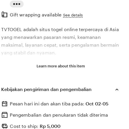
Read
Gift wrapping available
the
See details
full
0)
Value (9)
Comfort (8)
Ease of use (2)
Condition (1)
TVTOGEL adalah situs togel online terpercaya di Asia
description
yang menawarkan pasaran resmi, keamanan
maksimal, layanan cepat, serta pengalaman bermain
yang stabil dan nyaman.
Learn more about this item
Kebijakan pengiriman dan pengembalian
Pesan hari ini dan akan tiba pada:
Oct 02-05
Pengembalian dan penukaran tidak diterima
Cost to ship:
Rp
5,000