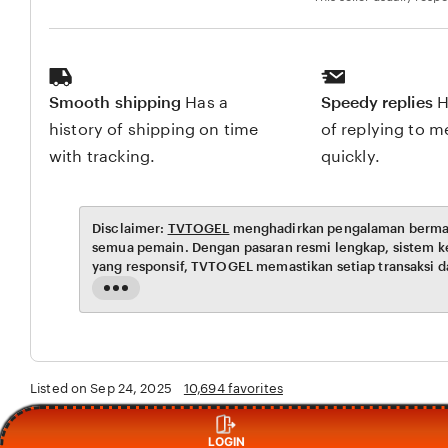
Smooth shipping
Has a
Speedy replies
H
history of shipping on time
of replying to 
with tracking.
quickly.
Disclaimer:
TVTOGEL
menghadirkan pengalaman bermain
semua pemain. Dengan pasaran resmi lengkap, sistem 
yang responsif, TVTOGEL memastikan setiap transaksi da
Platform ini dirancang untuk memberikan kenyamanan mak
Read
permainan yang adil bagi seluruh member.
the
full
description
Listed on Sep 24, 2025
10,694 favorites
TVTOGEL
SITUS TOGEL
LOGIN