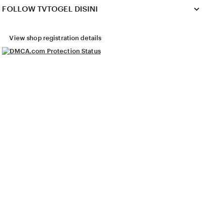
FOLLOW TVTOGEL DISINI
View shop registration details