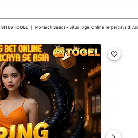
SITUS TOGEL
Monarch Basics – Situs Togel Online Terpercaya di As
 | 
Add
to
Favorites