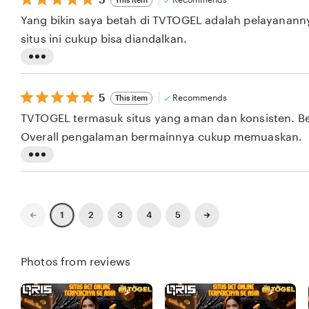
s
out
e
Yang bikin saya betah di TVTOGEL adalah pelayanannya
of
t
5
v
situs ini cukup bisa diandalkan.
i
stars
i
n
L
e
g
i
w
5
r
5
Recommends
This item
s
out
b
e
TVTOGEL termasuk situs yang aman dan konsisten. Beb
of
t
y
5
v
Overall pengalaman bermainnya cukup memuaskan.
i
stars
B
i
n
L
I
e
g
i
M
w
r
s
A
b
Previous
Next
e
2
3
4
5
1
t
page
page
L
y
v
i
D
A
i
n
I
Photos from reviews
N
e
g
A
w
r
N
b