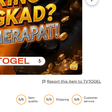
Report this item to TVTOGEL
Item
Customer
5/5
5/5
5/5
Shipping
quality
service