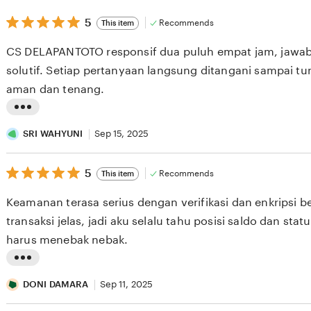
5
5
Recommends
This item
out
of
CS DELAPANTOTO responsif dua puluh empat jam, jawa
5
stars
solutif. Setiap pertanyaan langsung ditangani sampai tun
aman dan tenang.
L
i
SRI WAHYUNI
Sep 15, 2025
s
5
t
5
Recommends
This item
out
i
of
Keamanan terasa serius dengan verifikasi dan enkripsi ber
5
n
stars
transaksi jelas, jadi aku selalu tahu posisi saldo dan sta
g
harus menebak nebak.
r
e
L
v
i
DONI DAMARA
Sep 11, 2025
i
s