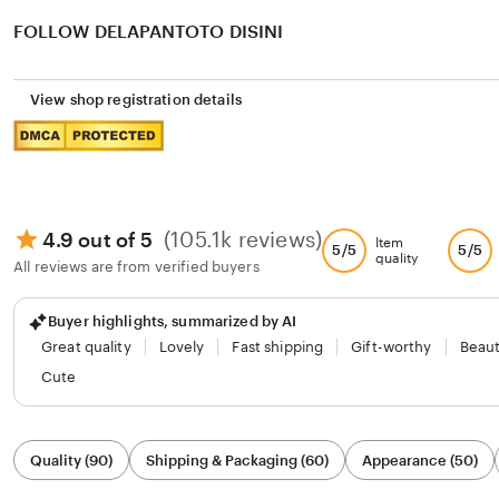
FOLLOW DELAPANTOTO DISINI
View shop registration details
(105.1k reviews)
4.9 out of 5
Item
5/5
5/5
quality
All reviews are from verified buyers
Buyer highlights, summarized by AI
Great quality
Lovely
Fast shipping
Gift-worthy
Beaut
Cute
Filter
Quality (90)
Shipping & Packaging (60)
Appearance (50)
by
category