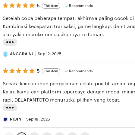
e
5
t
5
Recommends
This item
out
w
i
of
Setelah coba beberapa tempat, akhirnya paling cocok 
5
b
n
stars
Kombinasi kecepatan transaksi, game lengkap, dan trans
y
g
aku yakin merekomendasikannya ke teman.
S
r
R
e
L
I
v
i
ANGGRAINI
Sep 12, 2025
W
i
s
A
e
5
t
5
Recommends
This item
out
H
w
i
of
Secara keseluruhan pengalaman selalu positif, aman, cep
5
Y
b
n
stars
Kalau kamu cari platform tepercaya dengan modal mini
U
y
g
rapi, DELAPANTOTO menurutku pilihan yang tepat.
N
D
r
I
O
e
L
N
v
i
RUJIN
Sep 18, 2025
I
i
s