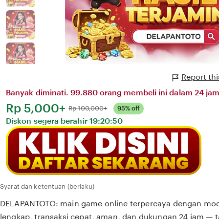
Report th
Banyak diminati. 99.880 orang membeli ini dalam 24 jam 
Harga:
Rp 5,000+
Normal:
Rp 100,000+
95% off
Diskon segera berahir
19:20:50
Syarat dan ketentuan (berlaku)
DELAPANTOTO: main game online terpercaya dengan moda
lengkap, transaksi cepat, aman, dan dukungan 24 jam — tã