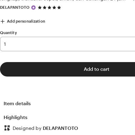
5
DELAPANTOTO
out
of
Add personalization
5
stars
Quantity
Add to cart
Item details
Highlights
Designed by
DELAPANTOTO