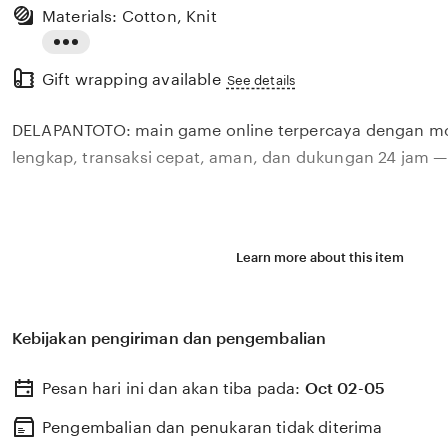
Materials: Cotton, Knit
Read
Gift wrapping available
the
See details
full
DELAPANTOTO: main game online terpercaya dengan mod
description
lengkap, transaksi cepat, aman, dan dukungan 24 jam — 
Learn more about this item
Kebijakan pengiriman dan pengembalian
Pesan hari ini dan akan tiba pada:
Oct 02-05
Pengembalian dan penukaran tidak diterima