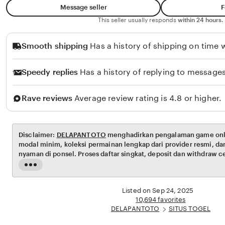
Message seller
F
This seller usually responds
within 24 hours.
Smooth shipping
Has a history of shipping on time w
Speedy replies
Has a history of replying to messages
Rave reviews
Average review rating is 4.8 or higher.
Disclaimer:
DELAPANTOTO
menghadirkan pengalaman game onl
modal minim, koleksi permainan lengkap dari provider resmi, da
nyaman di ponsel. Proses daftar singkat, deposit dan withdraw c
wallet, serta informasi permainan yang jelas membantu kamu ber
Read
Keamanan data dijaga dengan enkripsi dan verifikasi berlapis, s
the
dan program loyalti menambah nilai setiap sesi. Dengan dukung
full
Listed on Sep 24, 2025
DELAPANTOTO menjadi pilihan praktis, aman, dan menyenangka
description
10,694 favorites
hari.
DELAPANTOTO
SITUS TOGEL