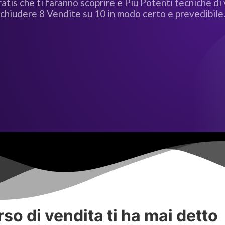
atis che ti faranno scoprire e Piu Potenti tecniche d
chiudere 8 Vendite su 10 in modo certo e prevedibile
so di vendita ti ha mai detto