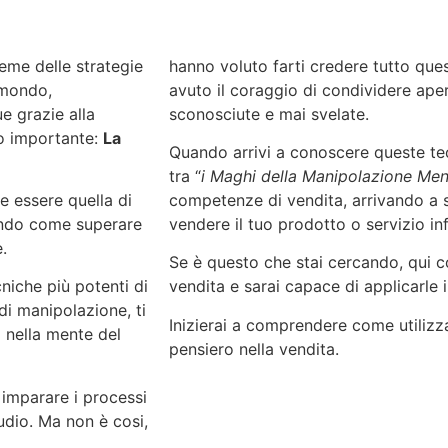
ieme delle strategie
hanno voluto farti credere tutto que
 mondo,
avuto il coraggio di condividere ape
e grazie alla
sconosciute e mai svelate.
o importante:
La
Quando arrivi a conoscere queste tec
tra “
i Maghi della Manipolazione Men
e essere quella di
competenze di vendita, arrivando a 
pendo come superare
vendere il tuo prodotto o servizio in
e.
Se è questo che stai cercando, qui 
niche più potenti di
vendita e sarai capace di applicarle
di manipolazione, ti
Inizierai a comprendere come utilizz
 nella mente del
pensiero nella vendita.
 imparare i processi
udio. Ma non è cosi,