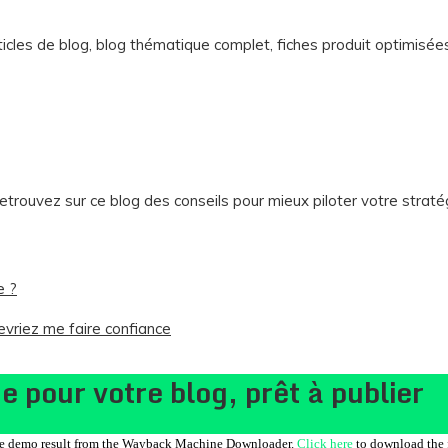
ticles de blog, blog thématique complet, fiches produit optimis
retrouvez sur ce blog des conseils pour mieux piloter votre straté
e ?
evriez me faire confiance
 pour votre blog, prêt à publier
ree demo result from the Wayback Machine Downloader.
Click here
to download the f